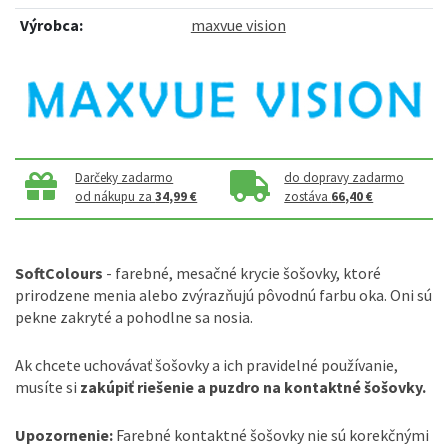
Výrobca:
maxvue vision
Darčeky zadarmo
do dopravy zadarmo
od nákupu za
34,99 €
zostáva
66,40 €
SoftColours
- farebné, mesačné krycie šošovky, ktoré
prirodzene menia alebo zvýrazňujú pôvodnú farbu oka. Oni sú
pekne zakryté a pohodlne sa nosia.
Ak chcete uchovávať šošovky a ich pravidelné používanie,
musíte si
zakúpiť riešenie a puzdro na kontaktné šošovky.
Upozornenie:
Farebné kontaktné šošovky nie sú korekčnými