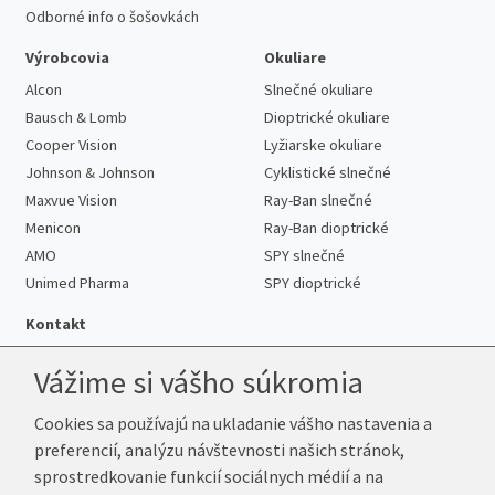
Odborné info o šošovkách
Výrobcovia
Okuliare
Alcon
Slnečné okuliare
Bausch & Lomb
Dioptrické okuliare
Cooper Vision
Lyžiarske okuliare
Johnson & Johnson
Cyklistické slnečné
Maxvue Vision
Ray-Ban slnečné
Menicon
Ray-Ban dioptrické
AMO
SPY slnečné
Unimed Pharma
SPY dioptrické
Kontakt
Vážime si vášho súkromia
Cookies sa používajú na ukladanie vášho nastavenia a
Telefón:
+421 222 205 863
preferencií, analýzu návštevnosti našich stránok,
E-mail:
info@k-sosovky.sk
sprostredkovanie funkcií sociálnych médií a na
Reklamačná adresa