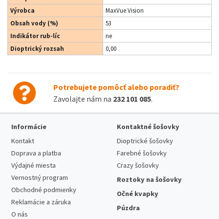
Výrobca
MaxVue Vision
Obsah vody (%)
53
Indikátor rub-líc
ne
Dioptrický rozsah
0,00
Potrebujete pomôcť alebo poradiť?
Zavolajte nám na
232 101 085
.
Informácie
Kontaktné šošovky
Kontakt
Dioptrické šošovky
Doprava a platba
Farebné šošovky
Výdajné miesta
Crazy šošovky
Vernostný program
Roztoky na šošovky
Obchodné podmienky
Očné kvapky
Reklamácie a záruka
Púzdra
O nás