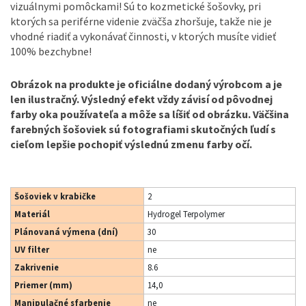
vizuálnymi pomôckami! Sú to kozmetické šošovky, pri
ktorých sa periférne videnie zväčša zhoršuje, takže nie je
vhodné riadiť a vykonávať činnosti, v ktorých musíte vidieť
100% bezchybne!
Obrázok na produkte
je oficiálne dodaný výrobcom a je
len ilustračný. Výsledný efekt vždy závisí od pôvodnej
farby oka používateľa a môže sa líšiť od obrázku. Väčšina
farebných šošoviek sú fotografiami skutočných ľudí s
cieľom lepšie pochopiť výslednú zmenu farby očí.
Šošoviek v krabičke
2
Materiál
Hydrogel Terpolymer
Plánovaná výmena (dní)
30
UV filter
ne
Zakrivenie
8.6
Priemer (mm)
14,0
Manipulačné sfarbenie
ne