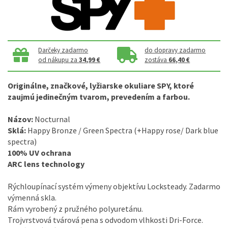
Darčeky zadarmo
do dopravy zadarmo
od nákupu za
34,99 €
zostáva
66,40 €
Originálne, značkové, lyžiarske okuliare SPY, ktoré
zaujmú jedinečným tvarom, prevedením a farbou.
Názov:
Nocturnal
Sklá:
Happy Bronze / Green Spectra (+Happy rose/ Dark blue
spectra)
100% UV ochrana
ARC lens technology
Rýchloupínací systém výmeny objektívu Locksteady. Zadarmo
výmenná skla.
Rám vyrobený z pružného polyuretánu.
Trojvrstvová tvárová pena s odvodom vlhkosti Dri-Force.