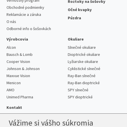
Vernostný program
Roztoky na šošovky
Obchodné podmienky
Očné kvapky
Reklamácie a záruka
Púzdra
O nás
Odborné info o šošovkách
Výrobcovia
Okuliare
Alcon
Slnečné okuliare
Bausch & Lomb
Dioptrické okuliare
Cooper Vision
Lyžiarske okuliare
Johnson & Johnson
Cyklistické slnečné
Maxvue Vision
Ray-Ban slnečné
Menicon
Ray-Ban dioptrické
AMO
SPY slnečné
Unimed Pharma
SPY dioptrické
Kontakt
Vážime si vášho súkromia