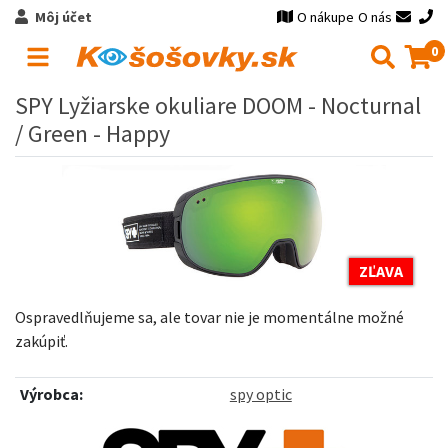
Môj účet
O nákupe
O nás
0
SPY Lyžiarske okuliare DOOM - Nocturnal
/ Green - Happy
ZĽAVA
Ospravedlňujeme sa, ale tovar nie je momentálne možné
zakúpiť.
Výrobca:
spy optic