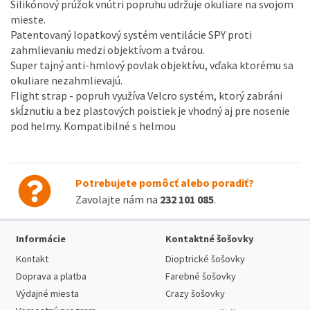
Silikónový prúžok vnútri popruhu udržuje okuliare na svojom
mieste.
Patentovaný lopatkový systém ventilácie SPY proti
zahmlievaniu medzi objektívom a tvárou.
Super tajný anti-hmlový povlak objektívu, vďaka ktorému sa
okuliare nezahmlievajú.
Flight strap - popruh využíva Velcro systém, ktorý zabráni
skĺznutiu a bez plastových poistiek je vhodný aj pre nosenie
pod helmy. Kompatibilné s helmou
Potrebujete pomôcť alebo poradiť?
Zavolajte nám na
232 101 085
.
Informácie
Kontaktné šošovky
Kontakt
Dioptrické šošovky
Doprava a platba
Farebné šošovky
Výdajné miesta
Crazy šošovky