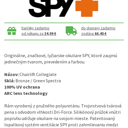
Darčeky zadarmo
do dopravy zadarmo
od nákupu za
34,99 €
zostáva
66,40 €
Originálne, značkové, lyžiarske okuliare SPY, ktoré zaujmú
jedinečným tvarom, prevedením a farbou.
Názov:
Chairlift Collegiate
Sklá:
Bronze / Green Spectra
100% UV ochrana
ARC lens technology
Rám vyrobený z pružného polyuretánu. Trojvrstvová tvárová
pena s odvodom vlhkosti Dri-Force. Silikónový prúžok vnútri
popruhu udržuje okuliare na svojom mieste. Patentovaný
lopatkový systém ventilácie SPY proti zahmlievaniu medzi