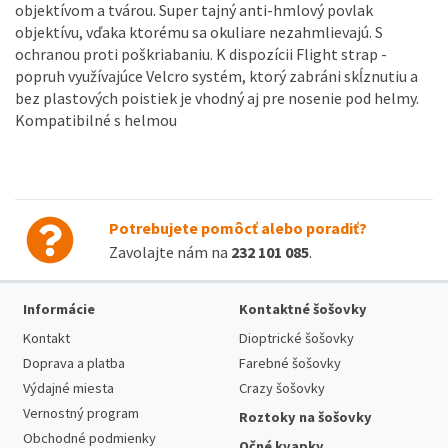
objektívom a tvárou. Super tajný anti-hmlový povlak
objektívu, vďaka ktorému sa okuliare nezahmlievajú. S
ochranou proti poškriabaniu. K dispozícii Flight strap -
popruh využívajúce Velcro systém, ktorý zabráni skĺznutiu a
bez plastových poistiek je vhodný aj pre nosenie pod helmy.
Kompatibilné s helmou
Potrebujete pomôcť alebo poradiť?
Zavolajte nám na
232 101 085
.
Informácie
Kontaktné šošovky
Kontakt
Dioptrické šošovky
Doprava a platba
Farebné šošovky
Výdajné miesta
Crazy šošovky
Vernostný program
Roztoky na šošovky
Obchodné podmienky
Očné kvapky