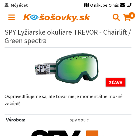
Môj účet
O nákupe
O nás
0
SPY Lyžiarske okuliare TREVOR - Chairlift /
Green spectra
ZĽAVA
Ospravedlňujeme sa, ale tovar nie je momentálne možné
zakúpiť.
Výrobca:
spy optic