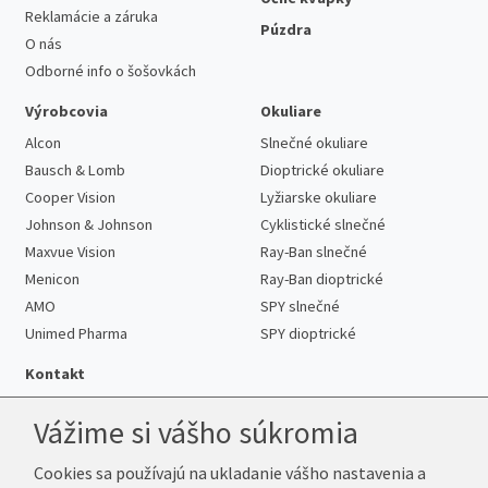
Reklamácie a záruka
Púzdra
O nás
Odborné info o šošovkách
Výrobcovia
Okuliare
Alcon
Slnečné okuliare
Bausch & Lomb
Dioptrické okuliare
Cooper Vision
Lyžiarske okuliare
Johnson & Johnson
Cyklistické slnečné
Maxvue Vision
Ray-Ban slnečné
Menicon
Ray-Ban dioptrické
AMO
SPY slnečné
Unimed Pharma
SPY dioptrické
Kontakt
Vážime si vášho súkromia
Cookies sa používajú na ukladanie vášho nastavenia a
Telefón:
+421 222 205 863