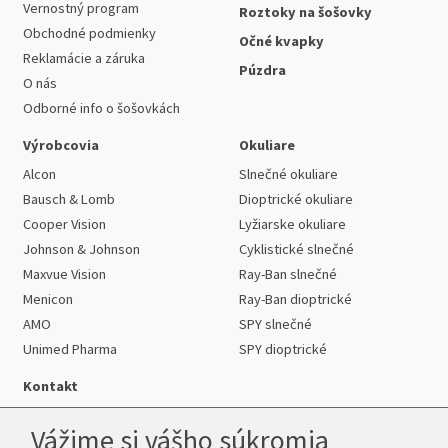
Vernostný program
Roztoky na šošovky
Obchodné podmienky
Očné kvapky
Reklamácie a záruka
Púzdra
O nás
Odborné info o šošovkách
Výrobcovia
Okuliare
Alcon
Slnečné okuliare
Bausch & Lomb
Dioptrické okuliare
Cooper Vision
Lyžiarske okuliare
Johnson & Johnson
Cyklistické slnečné
Maxvue Vision
Ray-Ban slnečné
Menicon
Ray-Ban dioptrické
AMO
SPY slnečné
Unimed Pharma
SPY dioptrické
Kontakt
Vážime si vášho súkromia