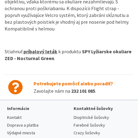
objektívu, vďaka ktorému sa okuliare nezahmlievajú. S
ochranou proti poškriabaniu. K dispozícii Flight strap -
popruh využívajúce Velcro systém, ktorý zabráni skĺznutiu a
bez plastových poistiek je vhodný aj pre nosenie pod helmy.
Kompatibilné s helmou
Stiahnuť
príbalový leták
k produktu
SPY Lyžiarske okuliare
ZED - Nocturnal Green
.
Potrebujete pomôcť alebo poradiť?
Zavolajte nám na
232 101 085
.
Informácie
Kontaktné šošovky
Kontakt
Dioptrické šošovky
Doprava a platba
Farebné šošovky
Výdajné miesta
Crazy šošovky