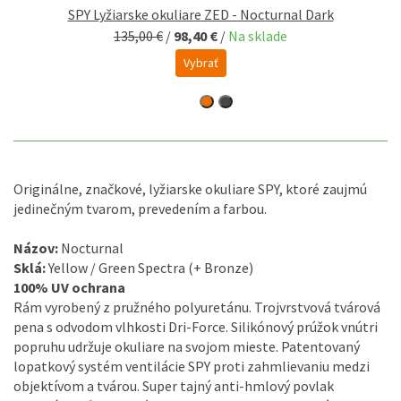
SPY Lyžiarske okuliare ZED - Nocturnal Dark
135,00 €
/
98,40 €
/
Na sklade
Vybrať
Originálne, značkové, lyžiarske okuliare SPY, ktoré zaujmú
jedinečným tvarom, prevedením a farbou.
Názov:
Nocturnal
Sklá:
Yellow / Green Spectra (+ Bronze)
100% UV ochrana
Rám vyrobený z pružného polyuretánu. Trojvrstvová tvárová
pena s odvodom vlhkosti Dri-Force. Silikónový prúžok vnútri
popruhu udržuje okuliare na svojom mieste. Patentovaný
lopatkový systém ventilácie SPY proti zahmlievaniu medzi
objektívom a tvárou. Super tajný anti-hmlový povlak