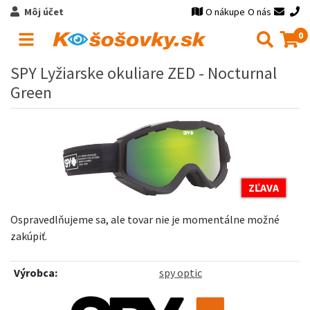
Môj účet
O nákupe
O nás
0
SPY Lyžiarske okuliare ZED - Nocturnal
Green
ZĽAVA
Ospravedlňujeme sa, ale tovar nie je momentálne možné
zakúpiť.
Výrobca:
spy optic