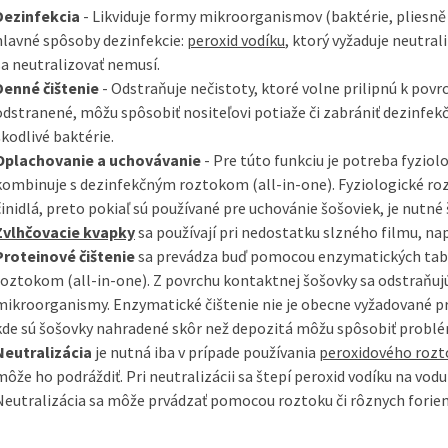
Dezinfekcia
- Likviduje formy mikroorganismov (baktérie, pliesně 
hlavné spôsoby dezinfekcie:
peroxid vodíku
, ktorý vyžaduje neutral
sa neutralizovať nemusí.
Denné čištenie
- Odstraňuje nečistoty, ktoré volne prilipnú k povrc
odstranené, môžu spôsobiť nositeľovi potiaže či zabrániť dezinfek
škodlivé baktérie.
Oplachovanie a uchovávanie
- Pre túto funkciu je potreba fyzio
kombinuje s dezinfekčným roztokom (all-in-one). Fyziologické ro
činidlá, preto pokiaľ sú používané pre uchovánie šošoviek, je nutn
Zvlhčovacie kvapky
sa používají pri nedostatku slzného filmu, nap
Proteinové čištenie
sa prevádza buď pomocou enzymatických tabl
roztokom (all-in-one). Z povrchu kontaktnej šošovky sa odstraňuj
mikroorganismy. Enzymatické čištenie nie je obecne vyžadované p
kde sú šošovky nahradené skôr než depozitá môžu spôsobiť problé
Neutralizácia
je nutná iba v prípade používania
peroxidového rozt
môže ho podráždiť. Pri neutralizácii sa štepí peroxid vodíku na vodu
Neutralizácia sa môže prvádzať pomocou roztoku či rôznych forie