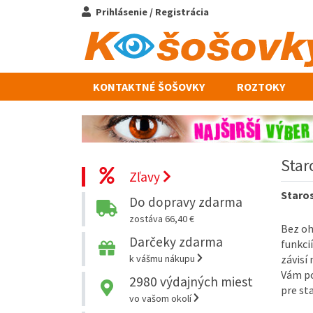
Prihlásenie / Registrácia
KONTAKTNÉ ŠOŠOVKY
ROZTOKY
Star
Zľavy
Staros
Do dopravy zdarma
zostáva 66,40 €
Bez oh
Darčeky zdarma
funkci
k vášmu nákupu
závisí
Vám po
2980
výdajných miest
pre st
vo vašom okolí