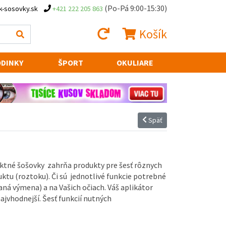
(Po-Pá 9:00-15:30)
k-sosovky.sk
+421 222 205 863
Košík
DINKY
ŠPORT
OKULIARE
Späť
taktné šošovky zahrňa produkty pre šesť rôznych
ktu (roztoku). Či sú jednotlivé funkcie potrebné
ná výmena) a na Vašich očiach. Váš aplikátor
ajvhodnejší. Šesť funkcií nutných