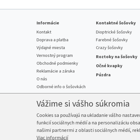
Informácie
Kontaktné šošovky
Kontakt
Dioptrické šošovky
Doprava a platba
Farebné šošovky
Výdajné miesta
Crazy šošovky
Vernostný program
Roztoky na šošovky
Obchodné podmienky
Očné kvapky
Reklamácie a záruka
Púzdra
O nás
Odborné info o šošovkách
Vážime si vášho súkromia
Cookies sa používajú na ukladanie vášho nastave
funkcií sociálnych médií a na personalizáciu obs
© 2026 K-Šošovky.sk
našimi partnermi z oblasti sociálnych médií, rek
Viac informácií