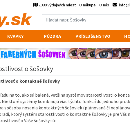
2980 výdajných miest
O nákupe
O nás
info@
KVAPKY
PÚZDRA
PRÍSLUŠENSTVO
HO
ostlivosť o šošovky
tlivosť o kontaktné šošovky
ľadu na to, ako sú balené, vetšina systémov starostlivosti o kon
í. Niektoré systémy kombinujú viac týchto funkcií do jednoho produ
 na spôsobu nosenia kontaktných šošoviek (plánovaná či neplánova
radí, ktorý systém starostlivosti o kontaktné šošovky je pre Vás n
arostlivosť o Vaše šošovky sú: