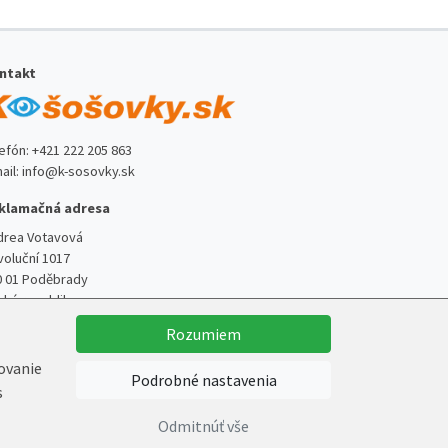
ntakt
lefón:
+421 222 205 863
ail:
info@k-sosovky.sk
klamačná adresa
drea Votavová
voluční 1017
0 01 Poděbrady
ská republika
Rozumiem
kovanie
Podrobné nastavenia
s
Vytvoril
Marek Kebza
Odmitnúť vše