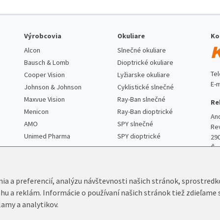
Výrobcovia
Okuliare
Ko
Alcon
Slnečné okuliare
Bausch & Lomb
Dioptrické okuliare
Te
Cooper Vision
Lyžiarske okuliare
E-m
Johnson & Johnson
Cyklistické slnečné
Maxvue Vision
Ray-Ban slnečné
Re
Menicon
Ray-Ban dioptrické
An
AMO
SPY slnečné
Re
Unimed Pharma
SPY dioptrické
29
Če
nia a preferencií, analýzu návštevnosti našich stránok, sprostred
ahu a reklám. Informácie o používaní našich stránok tiež zdieľame 
lamy a analytikov.