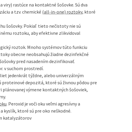
a viry) rastúce na kontaktné šošovke. Sú dva
izáciu a tzv. chemické
(all-in-one) roztoky
, ktoré
hu šošovky. Pokiaľ tieto nečistoty nie sú
čnému roztoku, aby efektivne zlikvidoval
logický roztok. Mnoho systémov túto funkciu
ztoky obecne neobsahujú žiadne dezinfekčné
é šošovky pred nasadením dezinfikovať.
r. v suchom prostredí.
iet jedenkrát týždne, alebo univerzálným
ú proteinové depozitá, ktoré sú živnou pôdou pre
ri plánovanej výmene kontaktných šošoviek,
my.
oku
. Peroxid je voči oku veľmi agresívny a
 a kyslík, ktoré sú pre oko neškodné.
m katalyzátorov