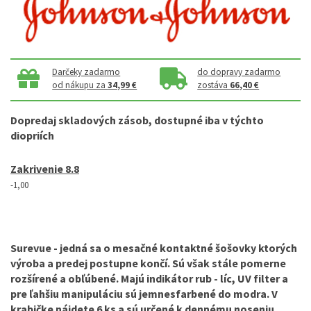
Darčeky zadarmo
do dopravy zadarmo
od nákupu za
34,99 €
zostáva
66,40 €
Dopredaj
skladových
zásob
,
dostupné iba v týchto
diopriích
Zakrivenie­ 8.8
-1,00
Surevue
- jedná sa o mesačné kontaktné šošovky ktorých
výroba a predej postupne končí. Sú však stále pomerne
rozšírené a obľúbené. Majú indikátor rub - líc, UV filter a
pre ľahšiu manipuláciu sú jemnesfarbené do modra. V
krabičke nájdete 6 ks a sú určené k dennému noseniu.