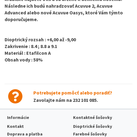
Následne ich budú nahradzovať Acuvue 2, Acuvue
Advanced alebo nové Acuvue Oasys, ktoré Vám týmto
doporučujeme.
Dioptrický rozsah :
+6,00 až -9,00
Zakrivenie :
8.4 ; 8.8 a 9.1
Materiál :
Etafilcon A
Obsah vody :
58%
Potrebujete pomôcť alebo poradiť?
Zavolajte nám na
232 101 085
.
Informácie
Kontaktné šošovky
Kontakt
Dioptrické šošovky
Doprava a platba
Farebné šošovky