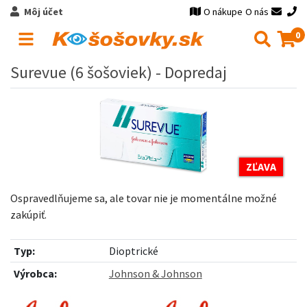
Môj účet
O nákupe
O nás
0
Surevue (6 šošoviek) - Dopredaj
ZĽAVA
Ospravedlňujeme sa, ale tovar nie je momentálne možné
zakúpiť.
Typ:
Dioptrické
Výrobca:
Johnson & Johnson