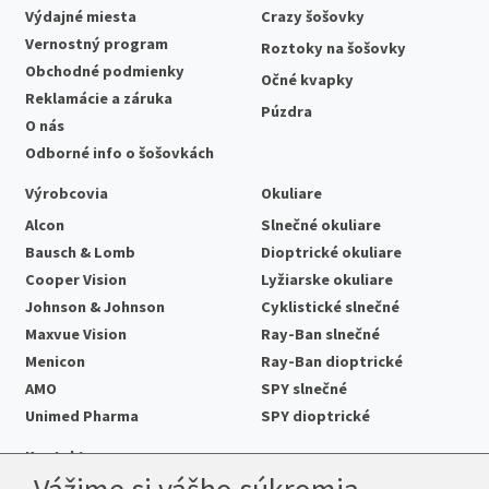
Výdajné miesta
Crazy šošovky
Vernostný program
Roztoky na šošovky
Obchodné podmienky
Očné kvapky
Reklamácie a záruka
Púzdra
O nás
Odborné info o šošovkách
Výrobcovia
Okuliare
Alcon
Slnečné okuliare
Bausch & Lomb
Dioptrické okuliare
Cooper Vision
Lyžiarske okuliare
Johnson & Johnson
Cyklistické slnečné
Maxvue Vision
Ray-Ban slnečné
Menicon
Ray-Ban dioptrické
AMO
SPY slnečné
Unimed Pharma
SPY dioptrické
Kontakt