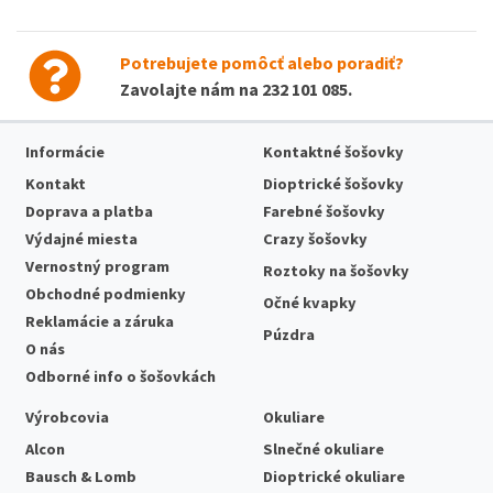
Potrebujete pomôcť alebo poradiť?
Zavolajte nám na
232 101 085
.
Informácie
Kontaktné šošovky
Kontakt
Dioptrické šošovky
Doprava a platba
Farebné šošovky
Výdajné miesta
Crazy šošovky
Vernostný program
Roztoky na šošovky
Obchodné podmienky
Očné kvapky
Reklamácie a záruka
Púzdra
O nás
Odborné info o šošovkách
Výrobcovia
Okuliare
Alcon
Slnečné okuliare
Bausch & Lomb
Dioptrické okuliare