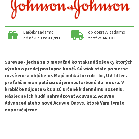
Darčeky zadarmo
do dopravy zadarmo
od nákupu za
34,99 €
zostáva
66,40 €
Surevue
- jedná sa o mesačné kontaktné šošovky ktorých
výroba a predej postupne končí. Sú však stále pomerne
rozšírené a obľúbené. Majú indikátor rub - líc, UV filter a
pre ľahšiu manipuláciu sú jemnesfarbené do modra. V
krabičke nájdete 6 ks a sú určené k dennému noseniu.
Následne ich budú nahradzovať Acuvue 2, Acuvue
Advanced alebo nové Acuvue Oasys, ktoré Vám týmto
doporučujeme.