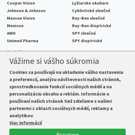
Cooper Vision
Lyžiarske okuliare
Johnson & Johnson
Cyklistické slnečné
Maxvue Vision
Ray-Ban slnečné
Menicon
Ray-Ban dioptrické
AMO
SPY slnečné
Unimed Pharma
SPY dioptrické
Kontakt
Vážime si vášho súkromia
Cookies sa používajú na ukladanie vášho nastavenia
a preferencií, analýzu návštevnosti našich stránok,
Telefón:
+421 222 205 863
sprostredkovanie funkcií sociálnych médií a na
E-mail:
info@k-sosovky.sk
personalizáciu obsahu a reklám. Informácie o
Reklamačná adresa
používaní našich stránok tiež zdieľame s našimi
Andrea Votavová
partnermi z oblasti sociálnych médií, reklamy a
Revoluční 1017
analytikov.
290 01 Poděbrady
Viac informácií
Česká republika
Rozumiem