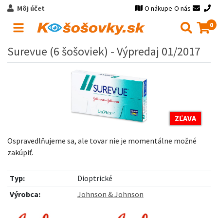
Môj účet
O nákupe
O nás
0
Surevue (6 šošoviek) - Výpredaj 01/2017
ZĽAVA
Ospravedlňujeme sa, ale tovar nie je momentálne možné
zakúpiť.
Typ:
Dioptrické
Výrobca:
Johnson & Johnson