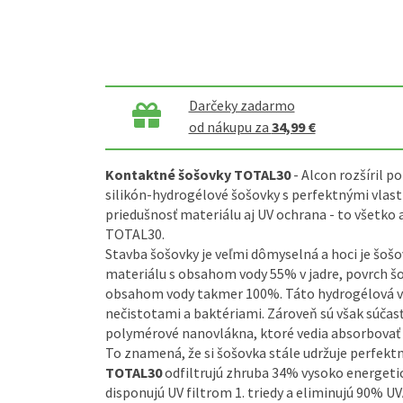
Darčeky zadarmo
od nákupu za
34,99 €
Kontaktné šošovky TOTAL30
- Alcon rozšíril 
silikón-hydrogélové šošovky s perfektnými vlast
priedušnosť materiálu aj UV ochrana - to všetko 
TOTAL30.
Stavba šošovky je veľmi dômyselná a hoci je šoš
materiálu s obsahom vody 55% v jadre, povrch šo
obsahom vody takmer 100%. Táto hydrogélová vr
nečistotami a baktériami. Zároveň sú však súčas
polymérové nanovlákna, ktoré vedia absorbovať 
To znamená, že si šošovka stále udržuje perfekt
TOTAL30
odfiltrujú zhruba 34% vysoko energetic
disponujú UV filtrom 1. triedy a eliminujú 90% U