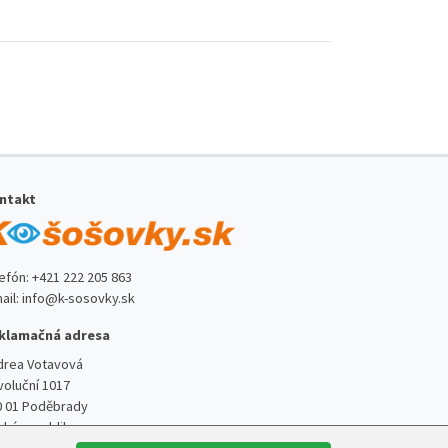
ntakt
lefón:
+421 222 205 863
ail:
info@k-sosovky.sk
klamačná adresa
drea Votavová
voluční 1017
0 01 Poděbrady
ská republika