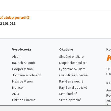
ť alebo poradiť?
2 101 085
.
Výrobcovia
Okuliare
Ko
Alcon
Slnečné okuliare
Bausch & Lomb
Dioptrické okuliare
Te
Cooper Vision
Lyžiarske okuliare
E-m
Johnson & Johnson
Cyklistické slnečné
Maxvue Vision
Ray-Ban slnečné
Re
Menicon
Ray-Ban dioptrické
An
AMO
SPY slnečné
Re
Unimed Pharma
SPY dioptrické
29
Če