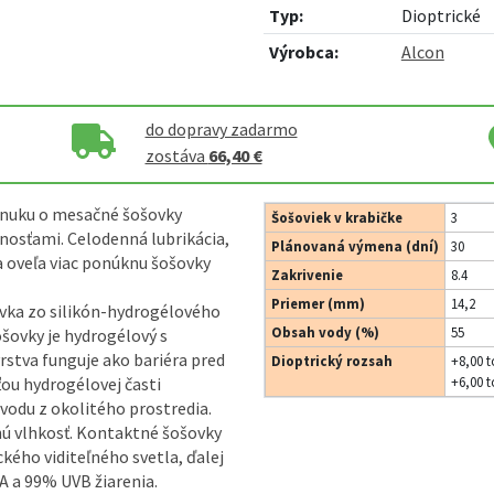
Typ:
Dioptrické
Výrobca:
Alcon
do dopravy zadarmo
zostáva
66,40 €
ponuku o mesačné šošovky
Šošoviek v krabičke
3
nosťami. Celodenná lubrikácia,
Plánovaná výmena (dní)
30
a oveľa viac ponúknu šošovky
Zakrivenie
8.4
Priemer (mm)
14,2
ovka zo silikón-hydrogélového
Obsah vody (%)
55
šovky je hydrogélový s
stva funguje ako bariéra pred
Dioptrický rozsah
+8,00 t
ťou hydrogélovej časti
+6,00 t
vodu z okolitého prostredia.
nú vlhkosť. Kontaktné šošovky
kého viditeľného svetla, ďalej
VA a 99% UVB žiarenia.