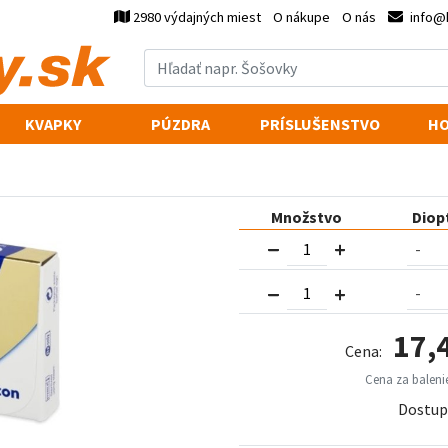
2980 výdajných miest
O nákupe
O nás
info@
KVAPKY
PÚZDRA
PRÍSLUŠENSTVO
HO
Množstvo
Diop
17,
Cena:
Cena za balenie
Dostup