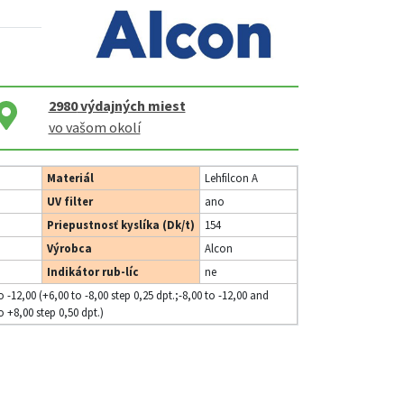
2980
výdajných miest
vo vašom okolí
Materiál
Lehfilcon A
UV filter
ano
Priepustnosť kyslíka (Dk/t)
154
Výrobca
Alcon
Indikátor rub-líc
ne
o -12,00 (+6,00 to -8,00 step 0,25 dpt.;-8,00 to -12,00 and
o +8,00 step 0,50 dpt.)