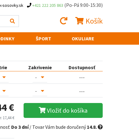
(Po-Pá 9:00-15:30)
k-sosovky.sk
+421 222 205 863
Košík
DINKY
ŠPORT
OKULIARE
trie
Zakrivenie
Dostupnosť
---
---
44 €
Vložiť do košíka
: 17,44 €
nosť:
Do 3 dní
/ Tovar Vám bude doručený
14.8.