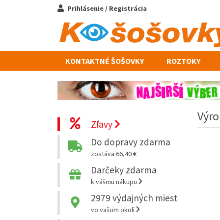
Prihlásenie / Registrácia
KONTAKTNÉ ŠOŠOVKY
ROZTOKY
Výro
Zľavy
Do dopravy zdarma
zostáva 66,40 €
Darčeky zdarma
k vášmu nákupu
2979
výdajných miest
vo vašom okolí