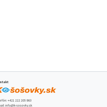
ntakt
lefón:
+421 222 205 863
ail:
info@k-sosovky.sk