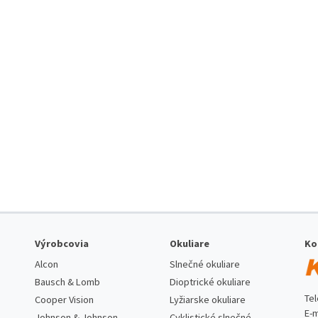
Výrobcovia
Okuliare
Ko
Alcon
Slnečné okuliare
Bausch & Lomb
Dioptrické okuliare
Te
Cooper Vision
Lyžiarske okuliare
E-m
Johnson & Johnson
Cyklistické slnečné