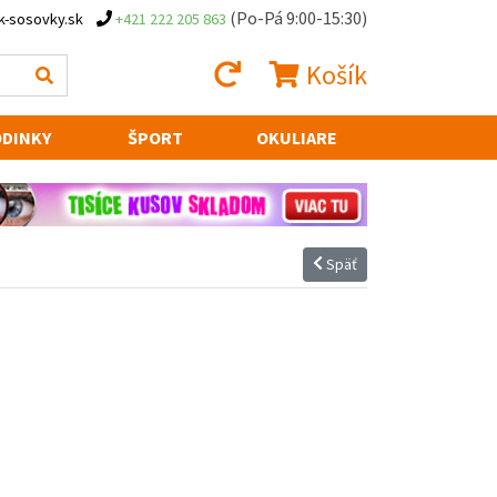
(Po-Pá 9:00-15:30)
k-sosovky.sk
+421 222 205 863
Košík
DINKY
ŠPORT
OKULIARE
Späť