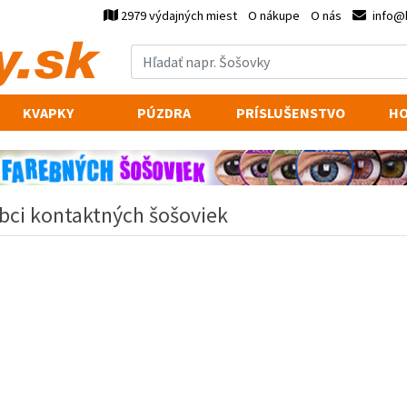
2979 výdajných miest
O nákupe
O nás
info@
KVAPKY
PÚZDRA
PRÍSLUŠENSTVO
HO
bci kontaktných šošoviek