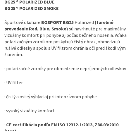
BG25 ® POLARIZED BLUE
BG25 ® POLARIZED SMOKE
Športové okuliare
BOSPORT BG25
Polarized
(farebné
prevedenie Red, Blue, Smoke)
sú navrhnuté pre maximálny
vizuálny komfort pri pohybe aj počas bežného nosenia. Vďaka
polarizačným zorníkom poskytujú čistý obraz, obmedzujú
rušivé odlesky a spolu s UV filtrom chránia oči pred škodlivým
žiarením.
· polarizačné zorníky pre obmedzenie nepríjemných odleskov
· UV filter
· čistý a ostrý výhľad aj pri intenzívnom pohybe
· vysoký vizuálny komfort
·
CE certifikácia podľa EN ISO 12312-1:2013, Z80.03:2010
(USA)