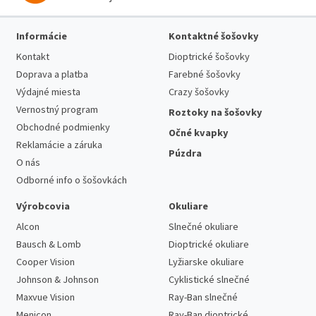
Informácie
Kontaktné šošovky
Kontakt
Dioptrické šošovky
Doprava a platba
Farebné šošovky
Výdajné miesta
Crazy šošovky
Vernostný program
Roztoky na šošovky
Obchodné podmienky
Očné kvapky
Reklamácie a záruka
Púzdra
O nás
Odborné info o šošovkách
Výrobcovia
Okuliare
Alcon
Slnečné okuliare
Bausch & Lomb
Dioptrické okuliare
Cooper Vision
Lyžiarske okuliare
Johnson & Johnson
Cyklistické slnečné
Maxvue Vision
Ray-Ban slnečné
Menicon
Ray-Ban dioptrické