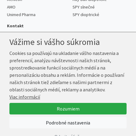
AMO
SPY slnečné
Unimed Pharma
SPY dioptrické
Kontakt
Vážime si vášho súkromia
Cookies sa používajú na ukladanie vášho nastavenia a
Telefón:
+421 222 205 863
preferencií, analýzu návštevnosti našich stránok,
E-mail:
info@k-sosovky.sk
sprostredkovanie funkcií sociálnych médií a na
Reklamačná adresa
personalizáciu obsahu a reklám. Informácie o používaní
Andrea Votavová
našich stránok tiež zdieľame s našimi partnermi z
Revoluční 1017
oblasti sociálnych médií, reklamy a analytikov.
290 01 Poděbrady
Viac informácií
Česká republika
Rozumiem
© 2026 K-Šošovky.sk
Podrobné nastavenia
Vytvoril
Marek Kebza