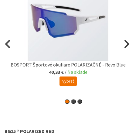
BOSPORT Športové okuliare POLARIZAČNÉ - Revo Blue
B
40,33 €
/
Na sklade
Vybrať
BG25 ® POLARIZED RED