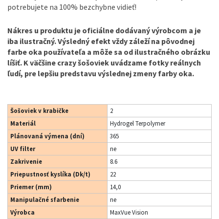
potrebujete na 100% bezchybne vidieť!
Nákres u produktu je oficiálne dodávaný výrobcom a je
iba ilustračný. Výsledný efekt vždy záleží na pôvodnej
farbe oka používateľa a môže sa od ilustračného obrázku
líšiť. K väčšine crazy šošoviek uvádzame fotky reálnych
ľudí, pre lepšiu predstavu výslednej zmeny farby oka.
Šošoviek v krabičke
2
Materiál
Hydrogel Terpolymer
Plánovaná výmena (dní)
365
UV filter
ne
Zakrivenie
8.6
Priepustnosť kyslíka (Dk/t)
22
Priemer (mm)
14,0
Manipulačné sfarbenie
ne
Výrobca
MaxVue Vision