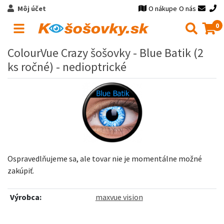
Môj účet
O nákupe
O nás
0
ColourVue Crazy šošovky - Blue Batik (2
ks ročné) - nedioptrické
Ospravedlňujeme sa, ale tovar nie je momentálne možné
zakúpiť.
Výrobca:
maxvue vision