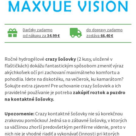
Darčeky zadarmo
do dopravy zadarmo
od nákupu za
34,99 €
zostáva
66,40 €
Ročné hydrogélové
crazy šošovky
(2 kusy, uložené v
fľaštičkách) dokážu fantastickým spôsobom zmeniť výraz
akýchkoľvek očí pri zachovaní maximálneho komfortu a
pohodlia. Idete na diskotéku, na večierok, ku kamarátom?
Šokujte extra zjavom! Pre uchovanie crazy šošoviek a ich
pravidelné používanie je potreba
zakúpiť roztok a puzdro
na kontaktné šošovky.
Upozornenie:
Crazy kontaktné šošovky nie sú korekčnou
zrakovou pomôckou! Jedná sa o zábavné šošovky, v ktorých
sa väčšinou zhorší predovšetkým periférne videnie, preto v
nich nie je vhodné riadiť a vykonávať činnosti pri ktorých