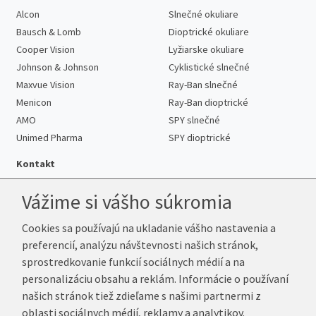
Alcon
Slnečné okuliare
Bausch & Lomb
Dioptrické okuliare
Cooper Vision
Lyžiarske okuliare
Johnson & Johnson
Cyklistické slnečné
Maxvue Vision
Ray-Ban slnečné
Menicon
Ray-Ban dioptrické
AMO
SPY slnečné
Unimed Pharma
SPY dioptrické
Kontakt
Vážime si vášho súkromia
Cookies sa používajú na ukladanie vášho nastavenia a
Telefón:
+421 222 205 863
preferencií, analýzu návštevnosti našich stránok,
E-mail:
info@k-sosovky.sk
sprostredkovanie funkcií sociálnych médií a na
Reklamačná adresa
personalizáciu obsahu a reklám. Informácie o používaní
Andrea Votavová
našich stránok tiež zdieľame s našimi partnermi z
Revoluční 1017
oblasti sociálnych médií, reklamy a analytikov.