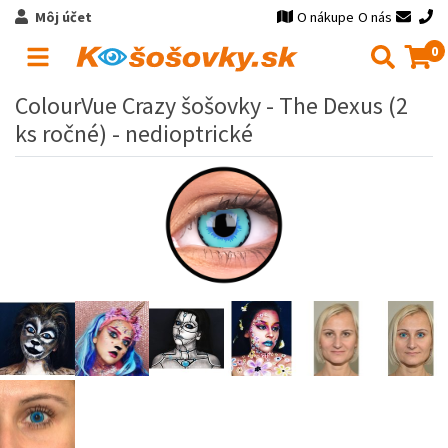
Môj účet
O nákupe
O nás
0
ColourVue Crazy šošovky - The Dexus (2
ks ročné) - nedioptrické