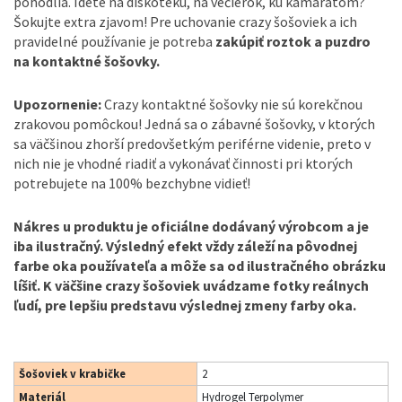
pohodlia. Idete na diskotéku, na večierok, ku kamarátom?
Šokujte extra zjavom! Pre uchovanie crazy šošoviek a ich
pravidelné používanie je potreba
zakúpiť roztok a puzdro
na kontaktné šošovky.
Upozornenie:
Crazy kontaktné šošovky nie sú korekčnou
zrakovou pomôckou! Jedná sa o zábavné šošovky, v ktorých
sa väčšinou zhorší predovšetkým periférne videnie, preto v
nich nie je vhodné riadiť a vykonávať činnosti pri ktorých
potrebujete na 100% bezchybne vidieť!
Nákres u produktu je oficiálne dodávaný výrobcom a je
iba ilustračný. Výsledný efekt vždy záleží na pôvodnej
farbe oka používateľa a môže sa od ilustračného obrázku
líšiť. K väčšine crazy šošoviek uvádzame fotky reálnych
ľudí, pre lepšiu predstavu výslednej zmeny farby oka.
Šošoviek v krabičke
2
Materiál
Hydrogel Terpolymer