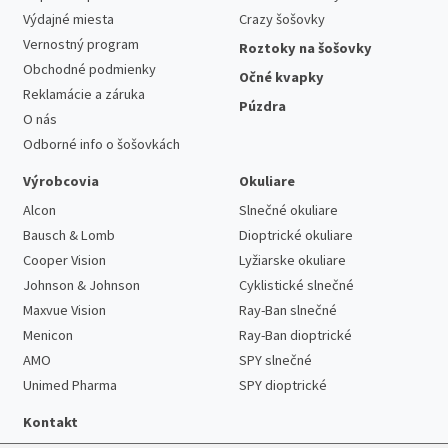
Výdajné miesta
Crazy šošovky
Vernostný program
Roztoky na šošovky
Obchodné podmienky
Očné kvapky
Reklamácie a záruka
Púzdra
O nás
Odborné info o šošovkách
Výrobcovia
Okuliare
Alcon
Slnečné okuliare
Bausch & Lomb
Dioptrické okuliare
Cooper Vision
Lyžiarske okuliare
Johnson & Johnson
Cyklistické slnečné
Maxvue Vision
Ray-Ban slnečné
Menicon
Ray-Ban dioptrické
AMO
SPY slnečné
Unimed Pharma
SPY dioptrické
Kontakt