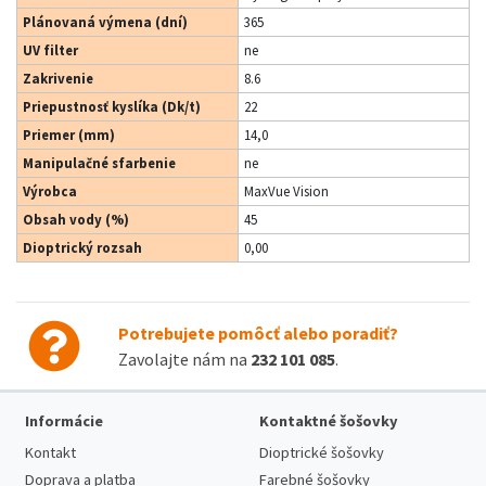
Plánovaná výmena (dní)
365
UV filter
ne
Zakrivenie
8.6
Priepustnosť kyslíka (Dk/t)
22
Priemer (mm)
14,0
Manipulačné sfarbenie
ne
Výrobca
MaxVue Vision
Obsah vody (%)
45
Dioptrický rozsah
0,00
Potrebujete pomôcť alebo poradiť?
Zavolajte nám na
232 101 085
.
Informácie
Kontaktné šošovky
Kontakt
Dioptrické šošovky
Doprava a platba
Farebné šošovky