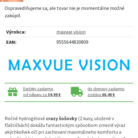
Ospravedlňujeme sa, ale tovar nie je momentálne možné
zakúpiť.
Výrobca:
maxvue vision
EAN:
9555644830809
Darčeky zadarmo
do dopravy zadarmo
od nákupu za
34,99 €
zostáva
66,40 €
Ročné hydrogélové
crazy šošovky
(2 kusy, uložené v
fľaštičkách) dokážu fantastickým spôsobom zmeniť výraz
akýchkoľvek očí pri zachovaní maximálneho komfortu a