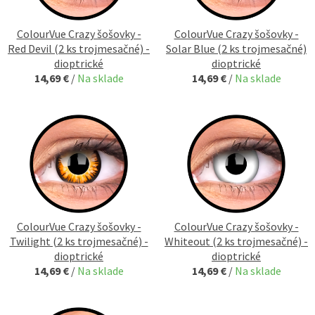
ColourVue Crazy šošovky -
ColourVue Crazy šošovky -
Red Devil (2 ks trojmesačné) -
Solar Blue (2 ks trojmesačné)
dioptrické
dioptrické
14,69 €
/
Na sklade
14,69 €
/
Na sklade
ColourVue Crazy šošovky -
ColourVue Crazy šošovky -
Twilight (2 ks trojmesačné) -
Whiteout (2 ks trojmesačné) -
dioptrické
dioptrické
14,69 €
/
Na sklade
14,69 €
/
Na sklade