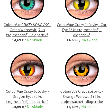
ColourVue CRAZY ŠOŠOVKY -
ColourVue Crazy šošovky - Cat
Green Werewolf (2 ks
Eye (2 ks trojmesačné) -
trojmesačné) - dioptrické
dioptrické
14,69 €
/
Na sklade
14,69 €
/
Na sklade
ColourVue Crazy šošovky -
ColourVue Crazy šošovky -
Dragon Eyes (2 ks
Orange Werewolf (2 ks
trojmesačné) - dioptrické
trojmesačné) - dioptrické
14,69 €
/
Na sklade
14,69 €
/
Na sklade