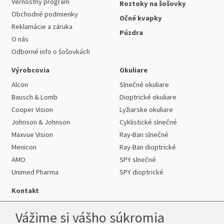
Vernostný program
Roztoky na šošovky
Obchodné podmienky
Očné kvapky
Reklamácie a záruka
Púzdra
O nás
Odborné info o šošovkách
Výrobcovia
Okuliare
Alcon
Slnečné okuliare
Bausch & Lomb
Dioptrické okuliare
Cooper Vision
Lyžiarske okuliare
Johnson & Johnson
Cyklistické slnečné
Maxvue Vision
Ray-Ban slnečné
Menicon
Ray-Ban dioptrické
AMO
SPY slnečné
Unimed Pharma
SPY dioptrické
Kontakt
Vážime si vášho súkromia