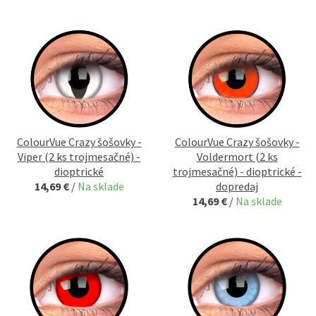
ColourVue Crazy šošovky -
ColourVue Crazy šošovky -
Viper (2 ks trojmesačné) -
Voldermort (2 ks
dioptrické
trojmesačné) - dioptrické -
14,69 €
/
Na sklade
dopredaj
14,69 €
/
Na sklade