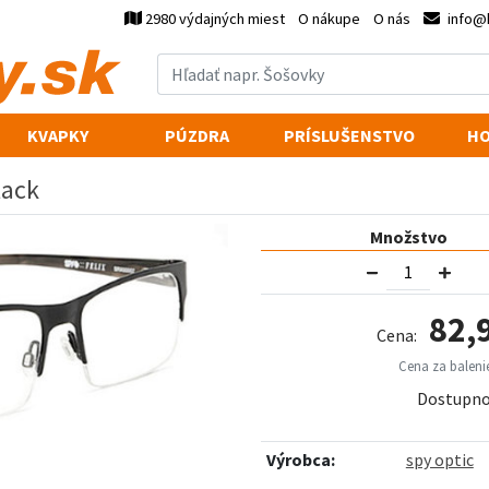
2980 výdajných miest
O nákupe
O nás
info@
KVAPKY
PÚZDRA
PRÍSLUŠENSTVO
HO
lack
Množstvo
82,
Cena:
Cena za balenie
Dostupno
Výrobca:
spy optic