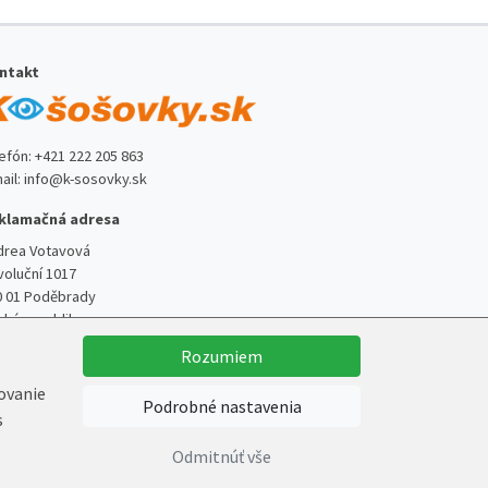
ntakt
lefón:
+421 222 205 863
ail:
info@k-sosovky.sk
klamačná adresa
drea Votavová
voluční 1017
0 01 Poděbrady
ská republika
Rozumiem
kovanie
Podrobné nastavenia
s
Vytvoril
Marek Kebza
Odmitnúť vše