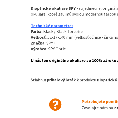
Dioptrické
okuliare
SPY
-
sú
jedinečné
,
originál
okuliare
,
ktoré zaujmú
svojou modernou
farbou
Technické
parametre
:
Farba
:
Black / Black Tortoise
Veľkosť
:
52-17-140
mm
(
veľkosť
očnice
-
šírka
no
Značka
:
SPY
+
Výrobca
:
SPY
Optic
U nás
len
originálne okuliare
so
100
%
záruko
Stiahnuť
príbalový leták
k produktu
Dioptrické 
Potrebujete pomôc
Zavolajte nám na
23