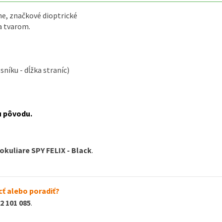
ne
,
značkové
dioptrické
a
tvarom
.
sníku
-
dĺžka
straníc
)
u
pôvodu.
okuliare SPY FELIX - Black
.
ť alebo poradiť?
2 101 085
.