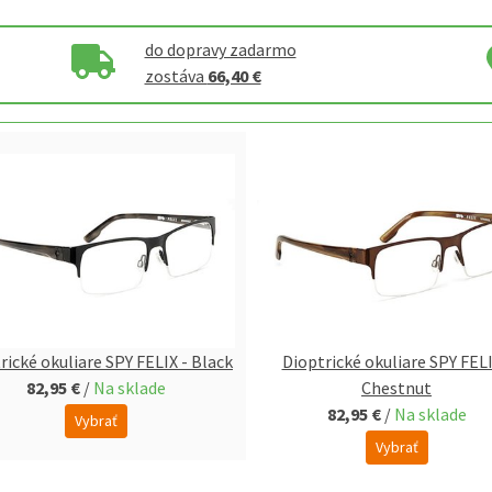
do dopravy zadarmo
zostáva
66,40 €
rické okuliare SPY FELIX - Black
Dioptrické okuliare SPY FELI
82,95 €
/
Na sklade
Chestnut
82,95 €
/
Na sklade
Vybrať
Vybrať