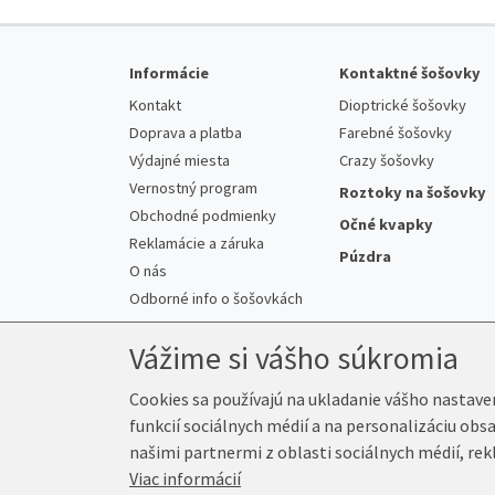
Informácie
Kontaktné šošovky
Kontakt
Dioptrické šošovky
Doprava a platba
Farebné šošovky
Výdajné miesta
Crazy šošovky
Vernostný program
Roztoky na šošovky
Obchodné podmienky
Očné kvapky
Reklamácie a záruka
Púzdra
O nás
Odborné info o šošovkách
Vážime si vášho súkromia
Cookies sa používajú na ukladanie vášho nastave
funkcií sociálnych médií a na personalizáciu obs
© 2026 K-Šošovky.sk
našimi partnermi z oblasti sociálnych médií, rek
Viac informácií