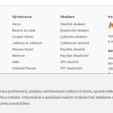
Výrobcovia
Okuliare
Ko
Alcon
Slnečné okuliare
Bausch & Lomb
Dioptrické okuliare
Te
Cooper Vision
Lyžiarske okuliare
E-m
Johnson & Johnson
Cyklistické slnečné
Maxvue Vision
Ray-Ban slnečné
Re
Menicon
Ray-Ban dioptrické
An
AMO
SPY slnečné
Re
Unimed Pharma
SPY dioptrické
29
Če
nia a preferencií, analýzu návštevnosti našich stránok, sprostred
ahu a reklám. Informácie o používaní našich stránok tiež zdieľame 
lamy a analytikov.