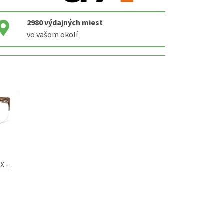
2980
výdajných miest
vo vašom okolí
X -