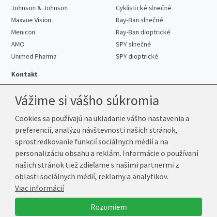
Johnson & Johnson
Cyklistické slnečné
Maxvue Vision
Ray-Ban slnečné
Menicon
Ray-Ban dioptrické
AMO
SPY slnečné
Unimed Pharma
SPY dioptrické
Kontakt
Vážime si vášho súkromia
Cookies sa používajú na ukladanie vášho nastavenia a
Telefón:
+421 222 205 863
preferencií, analýzu návštevnosti našich stránok,
E-mail:
info@k-sosovky.sk
sprostredkovanie funkcií sociálnych médií a na
Reklamačná adresa
personalizáciu obsahu a reklám. Informácie o používaní
Andrea Votavová
našich stránok tiež zdieľame s našimi partnermi z
Revoluční 1017
oblasti sociálnych médií, reklamy a analytikov.
290 01 Poděbrady
Viac informácií
Česká republika
Rozumiem