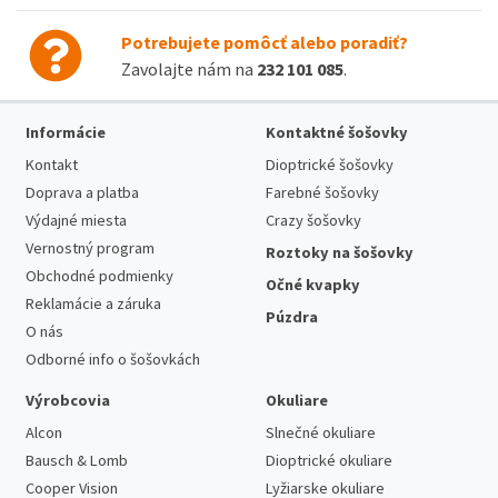
Potrebujete pomôcť alebo poradiť?
Zavolajte nám na
232 101 085
.
Informácie
Kontaktné šošovky
Kontakt
Dioptrické šošovky
Doprava a platba
Farebné šošovky
Výdajné miesta
Crazy šošovky
Vernostný program
Roztoky na šošovky
Obchodné podmienky
Očné kvapky
Reklamácie a záruka
Púzdra
O nás
Odborné info o šošovkách
Výrobcovia
Okuliare
Alcon
Slnečné okuliare
Bausch & Lomb
Dioptrické okuliare
Cooper Vision
Lyžiarske okuliare