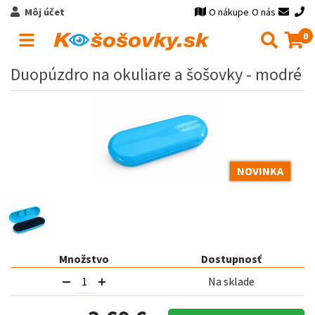
Môj účet
O nákupe
O nás
0
Duopúzdro na okuliare a šošovky - modré
NOVINKA
Množstvo
Dostupnosť
Na sklade