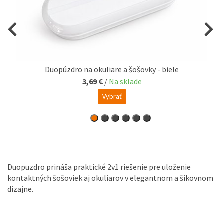
Duopúzdro na okuliare a šošovky - biele
3,69 €
/
Na sklade
Vybrať
Duopuzdro prináša praktické 2v1 riešenie pre uloženie
kontaktných šošoviek aj okuliarov v elegantnom a šikovnom
dizajne.