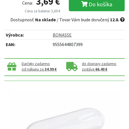
3,69 €
Cena:
Do košíka
Cena za balenie: 3,69 €
Dostupnosť:
Na sklade
/ Tovar Vám bude doručený
12.8.
Výrobca:
BONASSE
EAN:
9555644807399
Darčeky zadarmo
do dopravy zadarmo
od nákupu za
34,99 €
zostáva
66,40 €