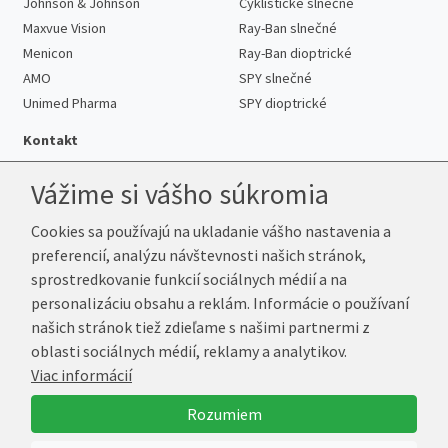
Johnson & Johnson
Cyklistické slnečné
Maxvue Vision
Ray-Ban slnečné
Menicon
Ray-Ban dioptrické
AMO
SPY slnečné
Unimed Pharma
SPY dioptrické
Kontakt
Vážime si vášho súkromia
Cookies sa používajú na ukladanie vášho nastavenia a
Telefón:
+421 222 205 863
preferencií, analýzu návštevnosti našich stránok,
E-mail:
info@k-sosovky.sk
sprostredkovanie funkcií sociálnych médií a na
Reklamačná adresa
personalizáciu obsahu a reklám. Informácie o používaní
Andrea Votavová
našich stránok tiež zdieľame s našimi partnermi z
Revoluční 1017
oblasti sociálnych médií, reklamy a analytikov.
290 01 Poděbrady
Viac informácií
Česká republika
Rozumiem
© 2026 K-Šošovky.sk