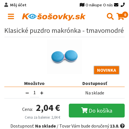
Môj účet
O nákupe
O nás
0
Klasické puzdro makrónka - tmavomodré
NOVINKA
Množstvo
Dostupnosť
Na sklade
2,04 €
Cena:
Do košíka
Cena za balenie: 2,04 €
Dostupnosť:
Na sklade
/ Tovar Vám bude doručený
13.8.