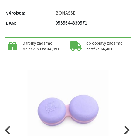
Výrobca:
BONASSE
EAN:
9555644830571
Darčeky zadarmo
do dopravy zadarmo
od nákupu za
34,99 €
zostáva
66,40 €