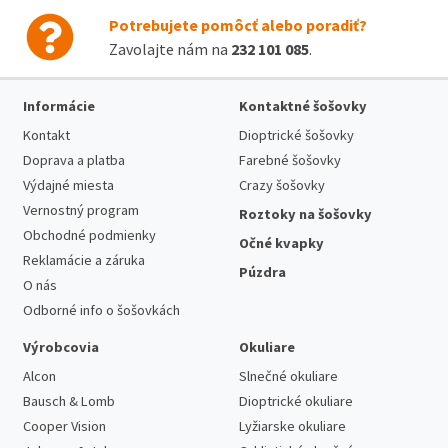
Potrebujete pomôcť alebo poradiť?
Zavolajte nám na
232 101 085
.
Informácie
Kontaktné šošovky
Kontakt
Dioptrické šošovky
Doprava a platba
Farebné šošovky
Výdajné miesta
Crazy šošovky
Vernostný program
Roztoky na šošovky
Obchodné podmienky
Očné kvapky
Reklamácie a záruka
Púzdra
O nás
Odborné info o šošovkách
Výrobcovia
Okuliare
Alcon
Slnečné okuliare
Bausch & Lomb
Dioptrické okuliare
Cooper Vision
Lyžiarske okuliare