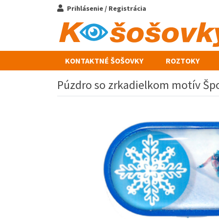
Prihlásenie / Registrácia
KONTAKTNÉ ŠOŠOVKY
ROZTOKY
Púzdro so zrkadielkom motív Šp