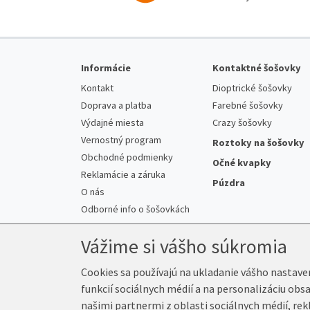
Informácie
Kontaktné šošovky
Kontakt
Dioptrické šošovky
Doprava a platba
Farebné šošovky
Výdajné miesta
Crazy šošovky
Vernostný program
Roztoky na šošovky
Obchodné podmienky
Očné kvapky
Reklamácie a záruka
Púzdra
O nás
Odborné info o šošovkách
Vážime si vášho súkromia
Cookies sa používajú na ukladanie vášho nastave
funkcií sociálnych médií a na personalizáciu obs
© 2026 K-Šošovky.sk
našimi partnermi z oblasti sociálnych médií, rek