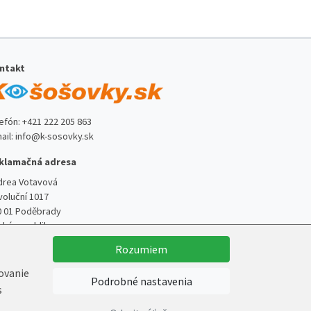
ntakt
lefón:
+421 222 205 863
ail:
info@k-sosovky.sk
klamačná adresa
drea Votavová
voluční 1017
0 01 Poděbrady
ská republika
Rozumiem
kovanie
Podrobné nastavenia
s
Vytvoril
Marek Kebza