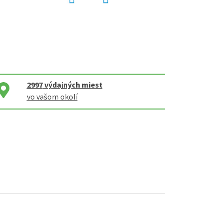
2997
výdajných miest
vo vašom okolí