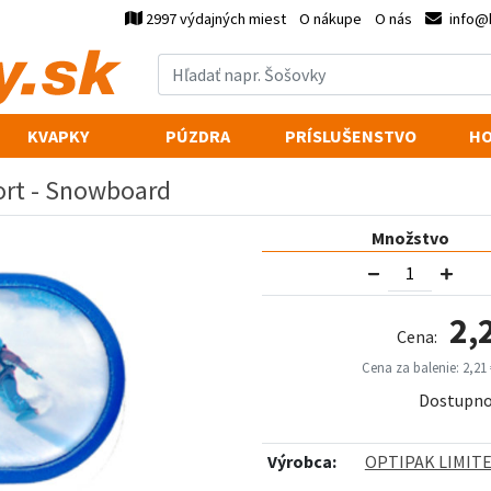
2997 výdajných miest
O nákupe
O nás
info@
KVAPKY
PÚZDRA
PRÍSLUŠENSTVO
HO
ort - Snowboard
Množstvo
2,
Cena:
Cena za balenie: 2,21 
Dostupno
Výrobca:
OPTIPAK LIMIT