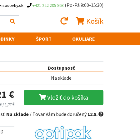
(Po-Pá 9:00-15:30)
k-sosovky.sk
+421 222 205 863
Košík
DINKY
ŠPORT
OKULIARE
Dostupnosť
Na sklade
21 €
Vložiť do košíka
€ /
3,77 €
sť:
Na sklade
/ Tovar Vám bude doručený
12.8.
ED