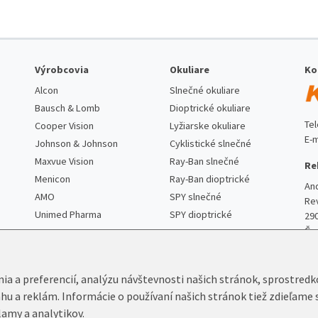
Výrobcovia
Okuliare
Ko
Alcon
Slnečné okuliare
Bausch & Lomb
Dioptrické okuliare
Te
Cooper Vision
Lyžiarske okuliare
E-m
Johnson & Johnson
Cyklistické slnečné
Maxvue Vision
Ray-Ban slnečné
Re
Menicon
Ray-Ban dioptrické
An
AMO
SPY slnečné
Re
Unimed Pharma
SPY dioptrické
29
Če
nia a preferencií, analýzu návštevnosti našich stránok, sprostred
ahu a reklám. Informácie o používaní našich stránok tiež zdieľame 
lamy a analytikov.