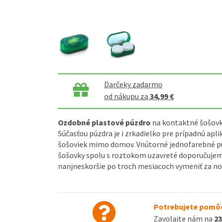
Darčeky zadarmo
od nákupu za
34,99 €
Ozdobné plastové púzdro
na kontaktné šošov
Súčasťou púzdra je i zrkadielko pre prípadnú apl
šošoviek mimo domov. Vnútorné jednofarebné p
šošovky spolu s roztokom uzavreté doporučujem
nanjneskoršie po troch mesiacoch vymeniť za no
Potrebujete pomôc
Zavolajte nám na
23