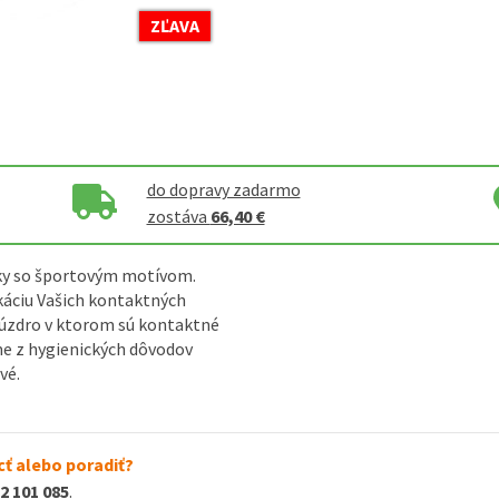
ZĽAVA
do dopravy zadarmo
zostáva
66,40 €
ky so športovým motívom.
ikáciu Vašich kontaktných
úzdro v ktorom sú kontaktné
e z hygienických dôvodov
vé.
ť alebo poradiť?
2 101 085
.