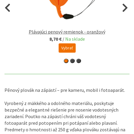
Plávajúci penový remienok - oranžový
8,70 €
/
Na sklade
Vybrať
Pěnový plovák na zápästí – pre kameru, mobil i fotoaparát.
Vyrobený z mäkkého a odolného materiálu, poskytuje
bezpečné a elegantné riešenie pre nosenie vodotesných
zariadení. Poutko na zápästí chráni váš vodotesný
fotoaparát pred potopením pri potápaní alebo plavaní.
Predmety o hmotnosti až 250 g vďaka plováku zostávajú na