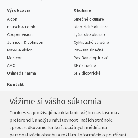
Výrobcovia
Okuliare
Alcon
Slnečné okuliare
Bausch & Lomb
Dioptrické okuliare
Cooper Vision
Lyžiarske okuliare
Johnson & Johnson
Cyklistické slnečné
Maxvue Vision
Ray-Ban slnečné
Menicon
Ray-Ban dioptrické
AMO
SPY slnečné
Unimed Pharma
SPY dioptrické
Kontakt
Vážime si vášho súkromia
Cookies sa používajú na ukladanie vášho nastavenia a
Telefón:
+421 222 205 863
preferencií, analýzu návštevnosti našich stránok,
E-mail:
info@k-sosovky.sk
sprostredkovanie funkcií sociálnych médií a na
Reklamačná adresa
personalizáciu obsahu a reklám. Informácie o používaní