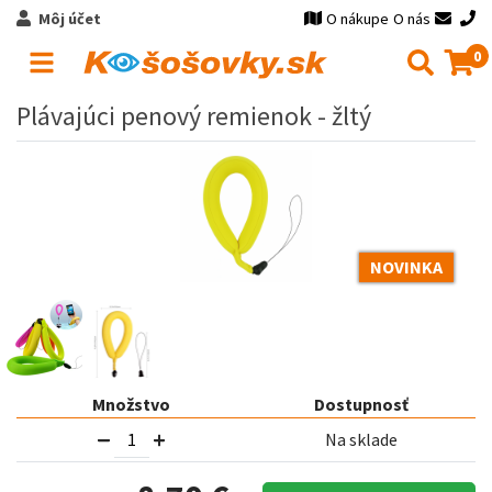
Môj účet
O nákupe
O nás
0
Plávajúci penový remienok - žltý
NOVINKA
Množstvo
Dostupnosť
Na sklade