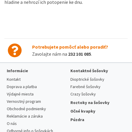
hladine a nehrozí ich potopenie ke dnu.
Potrebujete pomôcť alebo poradiť?
Zavolajte nám na
232 101 085
.
Informácie
Kontaktné šošovky
Kontakt
Dioptrické šošovky
Doprava a platba
Farebné šošovky
Výdajné miesta
Crazy šošovky
Vernostný program
Roztoky na šošovky
Obchodné podmienky
Očné kvapky
Reklamácie a záruka
Púzdra
O nás
Odborné info o šošovkách