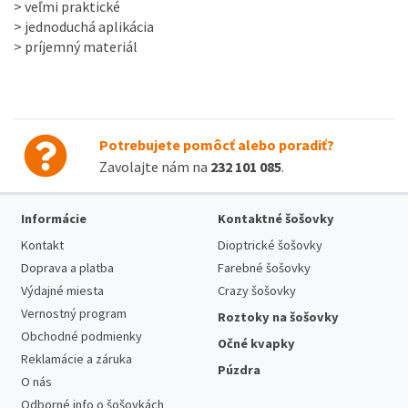
> veľmi praktické
> jednoduchá aplikácia
> príjemný materiál
Potrebujete pomôcť alebo poradiť?
Zavolajte nám na
232 101 085
.
Informácie
Kontaktné šošovky
Kontakt
Dioptrické šošovky
Doprava a platba
Farebné šošovky
Výdajné miesta
Crazy šošovky
Vernostný program
Roztoky na šošovky
Obchodné podmienky
Očné kvapky
Reklamácie a záruka
Púzdra
O nás
Odborné info o šošovkách