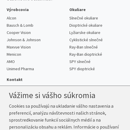
Výrobcovia
Okuliare
Alcon
Slnečné okuliare
Bausch & Lomb
Dioptrické okuliare
Cooper Vision
Lyžiarske okuliare
Johnson & Johnson
Cyklistické slnečné
Maxvue Vision
Ray-Ban slnečné
Menicon
Ray-Ban dioptrické
AMO
SPY slnečné
Unimed Pharma
SPY dioptrické
Kontakt
Vážime si vášho súkromia
Cookies sa používajú na ukladanie vášho nastavenia a
Telefón:
+421 222 205 863
preferencií, analýzu návštevnosti našich stránok,
E-mail:
info@k-sosovky.sk
sprostredkovanie funkcií sociálnych médií a na
Reklamačná adresa
personalizáciu obsahu a reklám. Informácie o používaní