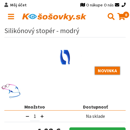
Môj účet
O nákupe
O nás
0
Silikónový stopér - modrý
NOVINKA
Množstvo
Dostupnosť
Na sklade