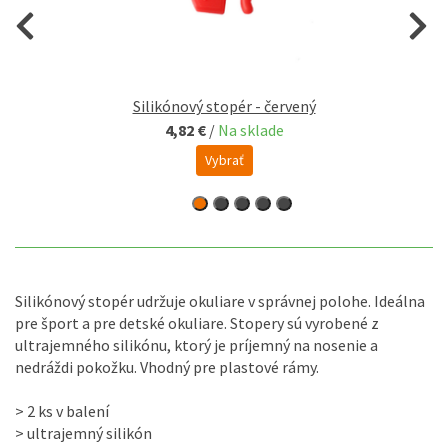
Silikónový stopér - červený
4,82 €
/
Na sklade
Vybrať
Silikónový stopér udržuje okuliare v správnej polohe. Ideálna
pre šport a pre detské okuliare. Stopery sú vyrobené z
ultrajemného silikónu, ktorý je príjemný na nosenie a
nedráždi pokožku. Vhodný pre plastové rámy.
> 2 ks v balení
> ultrajemný silikón