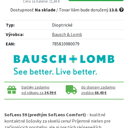
Cena za balenie: 11,66 €
Dostupnosť:
Na sklade
/ Tovar Vám bude doručený
13.8.
Typ:
Dioptrické
Výrobca:
Bausch & Lomb
EAN:
785810980079
Darčeky zadarmo
do dopravy zadarmo
od nákupu za
34,99 €
zostáva
66,40 €
SofLens 59 (predtým SofLens Comfort)
- kvalitné
kontaktné šošovky za skvelú cenu! Príjemné nielen pre
začínajúcich nositeľov, ale aj pre tých skúsenejších.