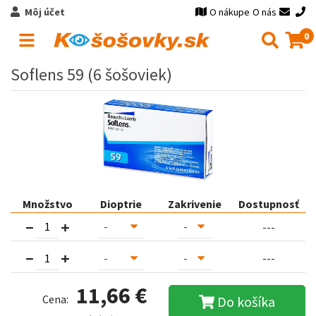
Môj účet
O nákupe
O nás
0
Soflens 59 (6 šošoviek)
Množstvo
Dioptrie
Zakrivenie
Dostupnosť
---
---
11,66 €
Cena:
Do košíka