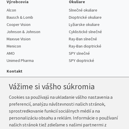
Výrobcovia
Okuliare
Alcon
Slnečné okuliare
Bausch & Lomb
Dioptrické okuliare
Cooper Vision
Lyžiarske okuliare
Johnson & Johnson
Cyklistické slnečné
Maxvue Vision
Ray-Ban slnečné
Menicon
Ray-Ban dioptrické
AMO
SPY slnečné
Unimed Pharma
SPY dioptrické
Kontakt
Vážime si vášho súkromia
Cookies sa používajú na ukladanie vášho nastavenia a
Telefón:
+421 222 205 863
preferencií, analýzu návštevnosti našich stránok,
E-mail:
info@k-sosovky.sk
sprostredkovanie funkcií sociálnych médií a na
Reklamačná adresa
personalizáciu obsahu a reklám. Informácie o používaní
Andrea Votavová
našich stránok tiež zdieľame s našimi partnermi z