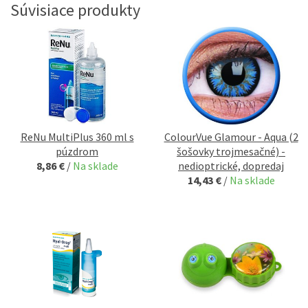
Súvisiace produkty
ReNu MultiPlus 360 ml s
ColourVue Glamour - Aqua (2
púzdrom
šošovky trojmesačné) -
8,86 €
/
Na sklade
nedioptrické, dopredaj
14,43 €
/
Na sklade