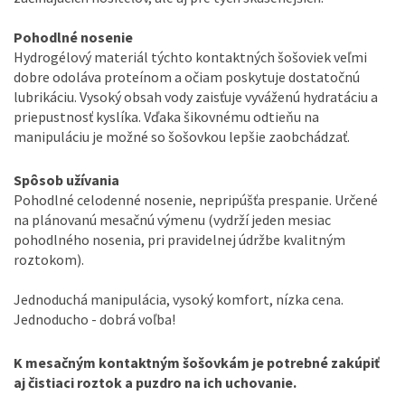
Pohodlné nosenie
Hydrogélový materiál týchto kontaktných šošoviek veľmi
dobre odoláva proteínom a očiam poskytuje dostatočnú
lubrikáciu. Vysoký obsah vody zaisťuje vyváženú hydratáciu a
priepustnosť kyslíka. Vďaka šikovnému odtieňu na
manipuláciu je možné so šošovkou lepšie zaobchádzať.
Spôsob užívania
Pohodlné celodenné nosenie, nepripúšťa prespanie. Určené
na plánovanú mesačnú výmenu (vydrží jeden mesiac
pohodlného nosenia, pri pravidelnej údržbe kvalitným
roztokom).
Jednoduchá manipulácia, vysoký komfort, nízka cena.
Jednoducho - dobrá voľba!
K mesačným kontaktným šošovkám je potrebné zakúpiť
aj čistiaci roztok a puzdro na ich uchovanie.