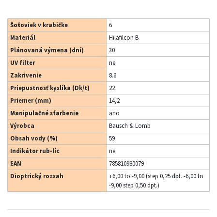
Šošoviek v krabičke
6
Materiál
Hilafilcon B
Plánovaná výmena (dní)
30
UV filter
ne
Zakrivenie
8.6
Priepustnosť kyslíka (Dk/t)
22
Priemer (mm)
14,2
Manipulačné sfarbenie
ano
Výrobca
Bausch & Lomb
Obsah vody (%)
59
Indikátor rub-líc
ne
EAN
785810980079
Dioptrický rozsah
+6,00 to -9,00 (step 0,25 dpt. -6,00 to
-9,00 step 0,50 dpt.)