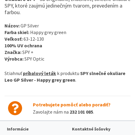
SPY, ktoré zaujmú jedinečným tvarom, prevedením a
farbou.
Názov:
GP Silver
Farba skiel:
Happy grey green
Veľkosť:
63-12-130
100% UV ochrana
Značka:
SPY +
Výrobca:
SPY Optic
Stiahnuť
príbalový leták
k produktu
SPY slnečné okuliare
Leo GP Silver - Happy grey green
.
Potrebujete pomôcť alebo poradiť?
Zavolajte nám na
232 101 085
.
Informácie
Kontaktné šošovky