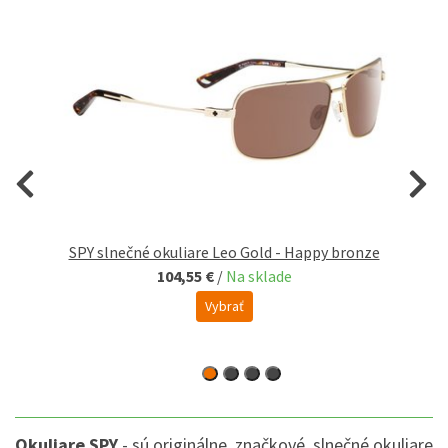
SPY slnečné okuliare Leo Gold - Happy bronze
104,55 €
/
Na sklade
Vybrať
Okuliare SPY
- sú originálne, značkové, slnečné okuliare