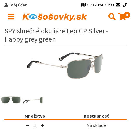
Môj účet
O nákupe
O nás
0
SPY slnečné okuliare Leo GP Silver -
Happy grey green
Množstvo
Dostupnosť
Na sklade