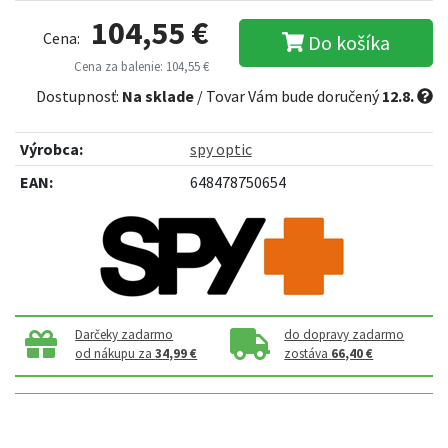
104,55 €
Cena:
Do košíka
Cena za balenie: 104,55 €
Dostupnosť:
Na sklade
/ Tovar Vám bude doručený
12.8.
Výrobca:
spy optic
EAN:
648478750654
Darčeky zadarmo
do dopravy zadarmo
od nákupu za
34,99 €
zostáva
66,40 €