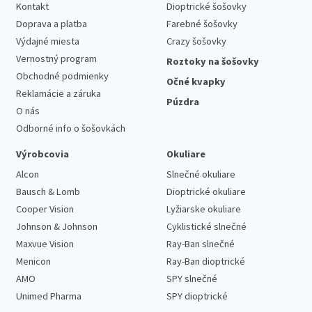
Kontakt
Dioptrické šošovky
Doprava a platba
Farebné šošovky
Výdajné miesta
Crazy šošovky
Vernostný program
Roztoky na šošovky
Obchodné podmienky
Očné kvapky
Reklamácie a záruka
Púzdra
O nás
Odborné info o šošovkách
Výrobcovia
Okuliare
Alcon
Slnečné okuliare
Bausch & Lomb
Dioptrické okuliare
Cooper Vision
Lyžiarske okuliare
Johnson & Johnson
Cyklistické slnečné
Maxvue Vision
Ray-Ban slnečné
Menicon
Ray-Ban dioptrické
AMO
SPY slnečné
Unimed Pharma
SPY dioptrické