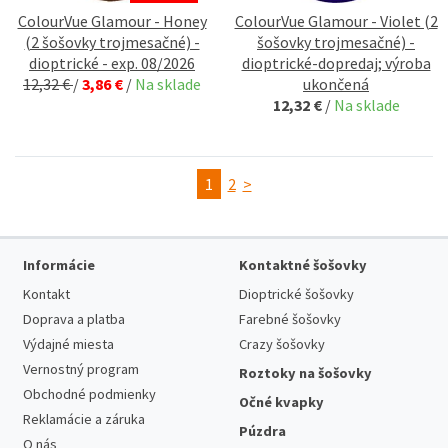
ColourVue Glamour - Honey
ColourVue Glamour - Violet (2
(2 šošovky trojmesačné) -
šošovky trojmesačné) -
dioptrické - exp. 08/2026
dioptrické-dopredaj; výroba
12,32 €
/
3,86 €
/
Na sklade
ukončená
12,32 €
/
Na sklade
1
2
>
Informácie
Kontaktné šošovky
Kontakt
Dioptrické šošovky
Doprava a platba
Farebné šošovky
Výdajné miesta
Crazy šošovky
Vernostný program
Roztoky na šošovky
Obchodné podmienky
Očné kvapky
Reklamácie a záruka
Púzdra
O nás