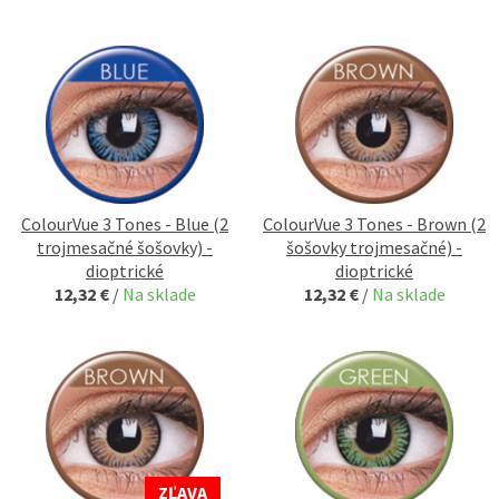
ColourVue 3 Tones - Blue (2
ColourVue 3 Tones - Brown (2
trojmesačné šošovky) -
šošovky trojmesačné) -
dioptrické
dioptrické
12,32 €
/
Na sklade
12,32 €
/
Na sklade
ZĽAVA