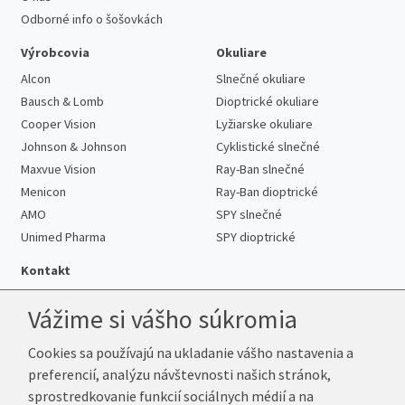
Odborné info o šošovkách
Výrobcovia
Okuliare
Alcon
Slnečné okuliare
Bausch & Lomb
Dioptrické okuliare
Cooper Vision
Lyžiarske okuliare
Johnson & Johnson
Cyklistické slnečné
Maxvue Vision
Ray-Ban slnečné
Menicon
Ray-Ban dioptrické
AMO
SPY slnečné
Unimed Pharma
SPY dioptrické
Kontakt
Vážime si vášho súkromia
Cookies sa používajú na ukladanie vášho nastavenia a
Telefón:
+421 222 205 863
preferencií, analýzu návštevnosti našich stránok,
E-mail:
info@k-sosovky.sk
sprostredkovanie funkcií sociálnych médií a na