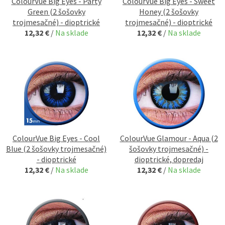
ColourVue Big Eyes - Party
ColourVue Big Eyes - Sweet
Green (2 šošovky
Honey (2 šošovky
trojmesačné) - dioptrické
trojmesačné) - dioptrické
12,32 €
/
Na sklade
12,32 €
/
Na sklade
ColourVue Big Eyes - Cool
ColourVue Glamour - Aqua (2
Blue (2 šošovky trojmesačné)
šošovky trojmesačné) -
- dioptrické
dioptrické, dopredaj
12,32 €
/
Na sklade
12,32 €
/
Na sklade