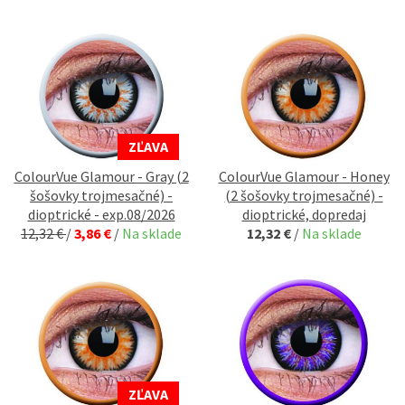
ZĽAVA
ColourVue Glamour - Gray (2
ColourVue Glamour - Honey
šošovky trojmesačné) -
(2 šošovky trojmesačné) -
dioptrické - exp.08/2026
dioptrické, dopredaj
12,32 €
/
3,86 €
/
Na sklade
12,32 €
/
Na sklade
ZĽAVA