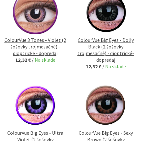
ColourVue 3 Tones - Violet (2
ColourVue Big Eyes - Dolly
šošovky trojmesačné) -
Black (2 šošovky
dioptrické - dopredaj
trojmesačné) - dioptrické-
12,32 €
/
Na sklade
dopredaj
12,32 €
/
Na sklade
ColourVue Big Eyes - Ultra
ColourVue Big Eyes - Sexy
Violet (2 šošovky
Brown (2 šošovky