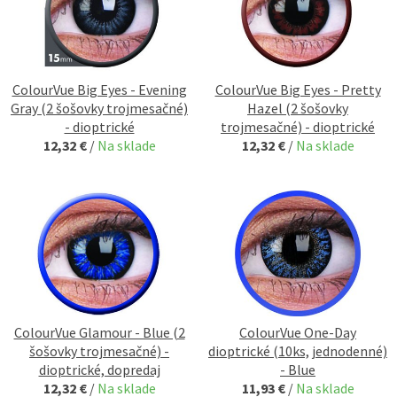
ColourVue Big Eyes - Evening
ColourVue Big Eyes - Pretty
Gray (2 šošovky trojmesačné)
Hazel (2 šošovky
- dioptrické
trojmesačné) - dioptrické
12,32 €
/
Na sklade
12,32 €
/
Na sklade
ColourVue Glamour - Blue (2
ColourVue One-Day
šošovky trojmesačné) -
dioptrické (10ks, jednodenné)
dioptrické, dopredaj
- Blue
12,32 €
/
Na sklade
11,93 €
/
Na sklade