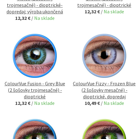
trojmesačné) - dioptrické-
trojmesačné) - dioptrické
dopredaj; výroba ukončená
12,32 €
/
Na sklade
12,32 €
/
Na sklade
ColourVue Fusion - Grey Blue
ColourVue Fizzy - Frozen Blue
(2 šošovky trojmesačné) -
(2 šošovky mesačné) -
dioptrické
dioptrické, dopredaj
12,32 €
/
Na sklade
10,49 €
/
Na sklade