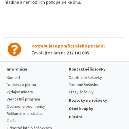
hladine a nehrozí ich potopenie ke dnu.
Potrebujete pomôcť alebo poradiť?
Zavolajte nám na
232 101 085
.
Informácie
Kontaktné šošovky
Kontakt
Dioptrické šošovky
Doprava a platba
Farebné šošovky
Výdajné miesta
Crazy šošovky
Vernostný program
Roztoky na šošovky
Obchodné podmienky
Očné kvapky
Reklamácie a záruka
Púzdra
O nás
Odborné info o šošovkách