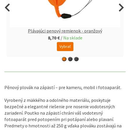
Plávajúci penový remienok - oranžový
8,70 €
/
Na sklade
Vybrať
Pěnový plovák na zápästí – pre kameru, mobil i fotoaparát.
Vyrobený z mäkkého a odolného materiálu, poskytuje
bezpečné a elegantné riešenie pre nosenie vodotesných
zariadení. Poutko na zápästí chráni váš vodotesný
fotoaparát pred potopením pri potápaní alebo plavaní.
Predmety o hmotnosti až 250 g vďaka plováku zostávajú na