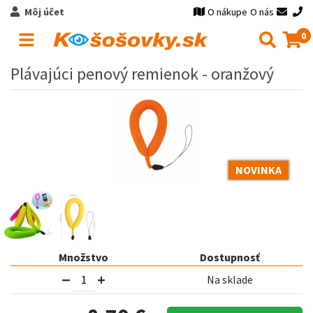
Môj účet
O nákupe
O nás
0
Plávajúci penový remienok - oranžový
NOVINKA
Množstvo
Dostupnosť
Na sklade