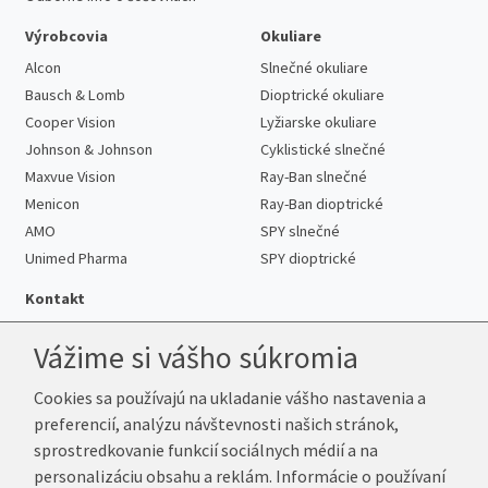
Výrobcovia
Okuliare
Alcon
Slnečné okuliare
Bausch & Lomb
Dioptrické okuliare
Cooper Vision
Lyžiarske okuliare
Johnson & Johnson
Cyklistické slnečné
Maxvue Vision
Ray-Ban slnečné
Menicon
Ray-Ban dioptrické
AMO
SPY slnečné
Unimed Pharma
SPY dioptrické
Kontakt
Vážime si vášho súkromia
Cookies sa používajú na ukladanie vášho nastavenia a
Telefón:
+421 222 205 863
preferencií, analýzu návštevnosti našich stránok,
E-mail:
info@k-sosovky.sk
sprostredkovanie funkcií sociálnych médií a na
Reklamačná adresa
personalizáciu obsahu a reklám. Informácie o používaní